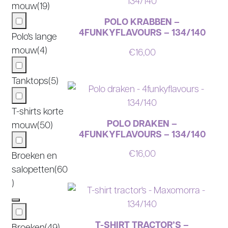
mouw
(19)
POLO KRABBEN –
4FUNKYFLAVOURS – 134/140
Polo's lange
mouw
(4)
€
16,00
Tanktops
(5)
T-shirts korte
POLO DRAKEN –
mouw
(50)
4FUNKYFLAVOURS – 134/140
€
16,00
Broeken en
salopetten
(60
)
T-SHIRT TRACTOR’S –
Broeken
(49)