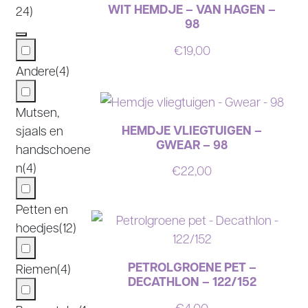
WIT HEMDJE – VAN HAGEN –
24)
98
€
19,00
Andere
(4)
Mutsen,
HEMDJE VLIEGTUIGEN –
sjaals en
GWEAR – 98
handschoene
n
(4)
€
22,00
Petten en
hoedjes
(12)
PETROLGROENE PET –
Riemen
(4)
DECATHLON – 122/152
€
4,00