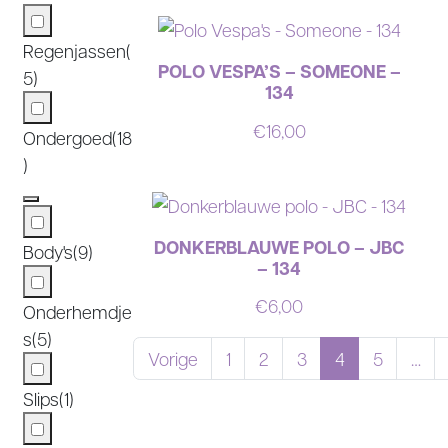
Regenjassen
(
POLO VESPA’S – SOMEONE –
5)
134
€
16,00
Ondergoed
(18
)
DONKERBLAUWE POLO – JBC
Body's
(9)
– 134
€
6,00
Onderhemdje
s
(5)
Vorige
1
2
3
4
5
…
Slips
(1)