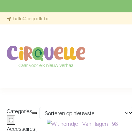
hallo@cirquelle.be
Ga naar de inhoud
CATEGORIE:
JONGENS
Categories
Accessoires
(