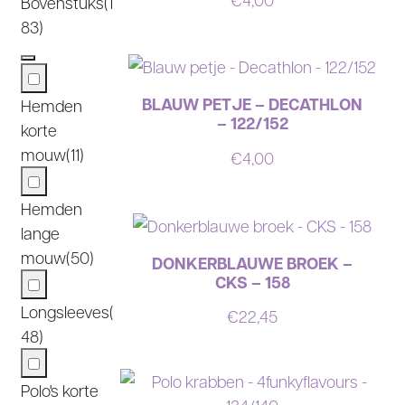
Bovenstuks
(1
83)
BLAUW PETJE – DECATHLON
Hemden
– 122/152
korte
mouw
(11)
€
4,00
Hemden
lange
mouw
(50)
DONKERBLAUWE BROEK –
CKS – 158
Longsleeves
(
€
22,45
48)
Polo's korte