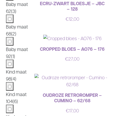
ECRU-ZWART BLOESJE – JBC
Baby maat
– 128
62
(3)
€
12,00
Baby maat
68
(2)
CROPPED BLOES – AO76 – 176
Baby maat
92
(1)
€
27,00
Kind maat
98
(4)
Kind maat
OUDROZE RETROROMPER –
CUMINO – 62/68
104
(6)
€
17,00