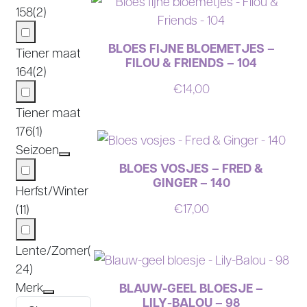
158
(2)
BLOES FIJNE BLOEMETJES –
Tiener maat
FILOU & FRIENDS – 104
164
(2)
€
14,00
Tiener maat
176
(1)
Seizoen
BLOES VOSJES – FRED &
GINGER – 140
Herfst/Winter
€
17,00
(11)
Lente/Zomer
(
24)
Merk
BLAUW-GEEL BLOESJE –
LILY-BALOU – 98