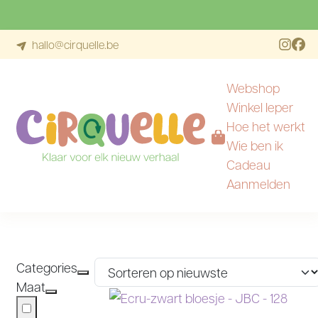
hallo@cirquelle.be
Webshop
Winkel Ieper
Hoe het werkt
Wie ben ik
Ga naar de inhoud
Cadeau
Aanmelden
CATEGORIE:
BLOESJES
Categories
Maat