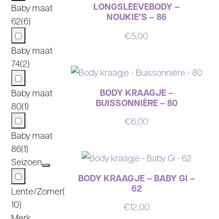
LONGSLEEVEBODY –
Baby maat
NOUKIE’S – 86
62
(6)
€
5,00
Baby maat
74
(2)
BODY KRAAGJE –
Baby maat
BUISSONNIÈRE – 80
80
(1)
€
6,00
Baby maat
86
(1)
Seizoen
BODY KRAAGJE – BABY GI –
62
Lente/Zomer
(
10)
€
12,00
Merk