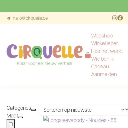
hallo@cirquelle.be
Webshop
Winkel Ieper
Hoe het werkt
Wie ben ik
Ga naar de inhoud
Cadeau
Aanmelden
CATEGORIE:
BODY'S
Categories
Maat