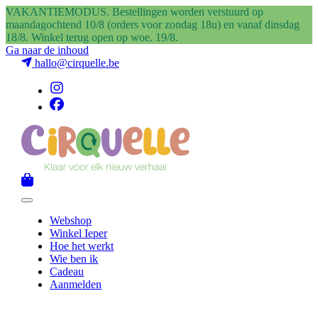
VAKANTIEMODUS. Bestellingen worden verstuurd op
maandagochtend 10/8 (orders voor zondag 18u) en vanaf dinsdag
18/8. Winkel terug open op woe. 19/8.
Ga naar de inhoud
hallo@cirquelle.be
Webshop
Winkel Ieper
Hoe het werkt
Wie ben ik
Cadeau
Aanmelden