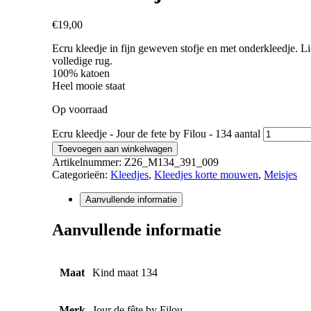
€
19,00
Ecru kleedje in fijn geweven stofje en met onderkleedje. Li
volledige rug.
100% katoen
Heel mooie staat
Op voorraad
Ecru kleedje - Jour de fete by Filou - 134 aantal
Toevoegen aan winkelwagen
Artikelnummer:
Z26_M134_391_009
Categorieën:
Kleedjes
,
Kleedjes korte mouwen
,
Meisjes
Aanvullende informatie
Aanvullende informatie
Maat
Kind maat 134
Merk
Jour de fête by Filou