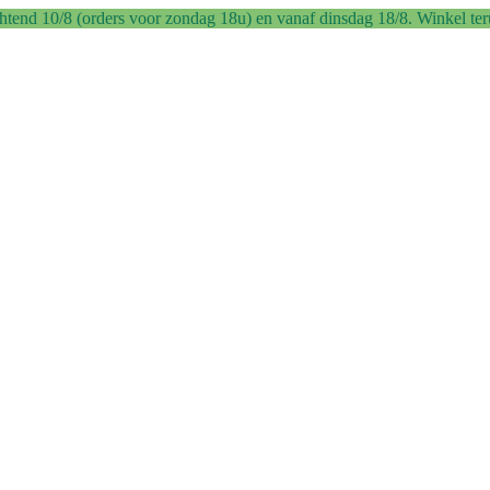
 10/8 (orders voor zondag 18u) en vanaf dinsdag 18/8. Winkel ter