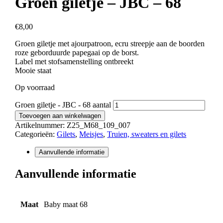
Groen giletje – JBC – 68
€
8,00
Groen giletje met ajourpatroon, ecru streepje aan de boorden
roze geborduurde papegaai op de borst.
Label met stofsamenstelling ontbreekt
Mooie staat
Op voorraad
Groen giletje - JBC - 68 aantal
Toevoegen aan winkelwagen
Artikelnummer:
Z25_M68_109_007
Categorieën:
Gilets
,
Meisjes
,
Truien, sweaters en gilets
Aanvullende informatie
Aanvullende informatie
Maat
Baby maat 68