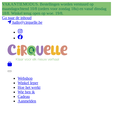
VAKANTIEMODUS. Bestellingen worden verstuurd op
maandagochtend 10/8 (orders voor zondag 18u) en vanaf dinsdag
18/8. Winkel terug open op woe. 19/8.
Ga naar de inhoud
hallo@cirquelle.be
Webshop
Winkel Ieper
Hoe het werkt
Wie ben ik
Cadeau
Aanmelden