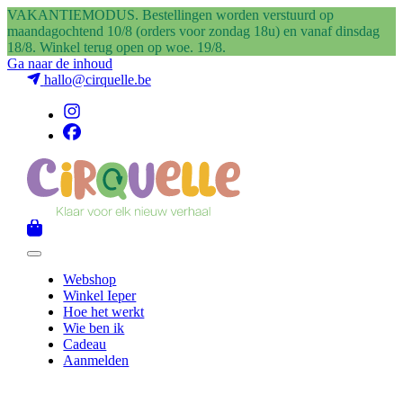
VAKANTIEMODUS. Bestellingen worden verstuurd op
maandagochtend 10/8 (orders voor zondag 18u) en vanaf dinsdag
18/8. Winkel terug open op woe. 19/8.
Ga naar de inhoud
hallo@cirquelle.be
Webshop
Winkel Ieper
Hoe het werkt
Wie ben ik
Cadeau
Aanmelden